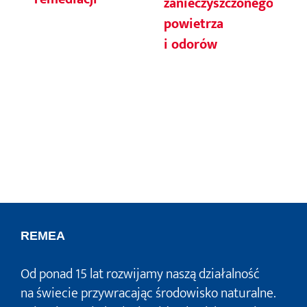
zanieczyszczonego
o
powietrza
i odorów
REMEA
Od ponad 15 lat rozwijamy naszą działalność
na świecie przywracając środowisko naturalne.