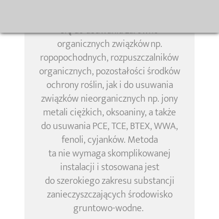
Utlenianie / redukcję in-situ stosuje
się do usuwania zarówno
organicznych związków np.
ropopochodnych, rozpuszczalników
organicznych, pozostałości środków
ochrony roślin
,
jak i do usuwania
związków nieorganicznych np. jony
metali ciężkich,
oksoaniny
, a także
do usuwania PCE, TCE, BTEX, WWA,
fenoli, cyjanków. Metoda
ta nie wymaga skomplikowanej
instalacji
i
stosowana jest
do szerokiego zakresu substancji
zanieczyszczających środowisko
gruntowo-wodne.