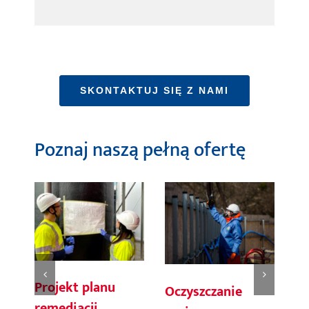
SKONTAKTUJ SIĘ Z NAMI
Poznaj naszą pełną ofertę
Op
Projekt planu
Oczyszczanie
kl
remediacji