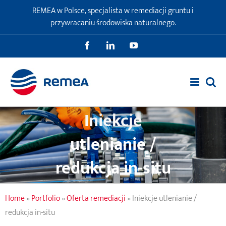
Przejdź
REMEA w Polsce, specjalista w remediacji gruntu i
do
przywracaniu środowiska naturalnego.
zawartości
Facebook
LinkedIn
YouTube
Iniekcje
utlenianie /
redukcja in-situ
Home
»
Portfolio
»
Oferta remediacji
»
Iniekcje utlenianie /
redukcja in-situ