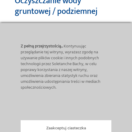
Oczyszczanie wody
gruntowej / podziemnej
Najczęstszym metodami wspomagającymi
oczyszczanie wód gruntowych /
podziemnych
są technologie, które:
Z pełną przejrzystością...
Kontynuując
przeglądanie tej witryny, wyrażasz zgodę na
Usuwają zanieczyszczenia wód
używanie plików cookie i innych podobnych
gruntowych poprzez
odwadnianie
:
technologii przez Soletanche Bachy, w celu
poprawy korzystania z naszej witryny,
Tworzą
Bariery filtracyjne
umożliwienia zbierania statystyk ruchu oraz
ograniczające rozprzestrzenianie
umożliwienia udostępniania treści w mediach
społecznościowych.
zanieczyszczeń wód gruntowych:
studnie filtracyjne, rowy
odwadniające;
Ograniczają rozprzestrzenianie się
w płaszczyźnie pionowej i poziomej:
Zaakceptuj ciasteczka
pionowe i poziome
bariery