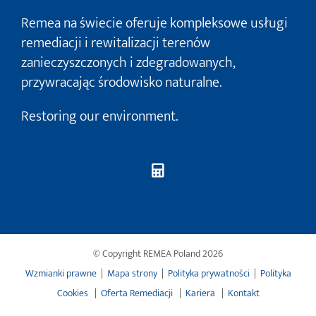
Remea na świecie oferuje kompleksowe usługi
remediacji i rewitalizacji terenów
zanieczyszczonych i zdegradowanych,
przywracając środowisko naturalne.
Restoring our environment.
© Copyright REMEA Poland
2026
Wzmianki prawne
|
Mapa strony
|
Polityka prywatności
|
Polityka
Cookies
|
Oferta Remediacji
|
Kariera
|
Kontakt