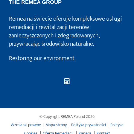
THE REMEA GROUP
Remea na świecie oferuje kompleksowe usługi
remediacji i rewitalizacji terenów
zanieczyszczonych i zdegradowanych,
przywracając środowisko naturalne.
Restoring our environment.
© Copyright REMEA Poland
2026
Wzmianki prawne
|
Mapa strony
|
Polityka prywatności
|
Polityka
Cookies
|
Oferta Remediacji
|
Kariera
|
Kontakt