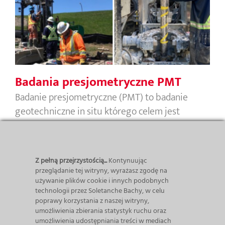
Badania presjometryczne PMT
Badania presjometryczne PMT
Badanie presjometryczne (PMT) to badanie
geotechniczne in situ którego celem jest
próbne obciążenie gruntu na żądanej
głębokości przy użyciu radialnie rozszerzalnej
sondy w kształcie walca, która oddziałuje na
Z pełną przejrzystością...
Kontynuując
ścianki otworu. Sondowanie polega na
przeglądanie tej witryny, wyrażasz zgodę na
etapowym zadawaniu ciśnienia o odpowiedniej
używanie plików cookie i innych podobnych
technologii przez Soletanche Bachy, w celu
wartości, co powoduje przyrost objętości sondy,
poprawy korzystania z naszej witryny,
a to z kolei powoduje wzrost naprężenia na
umożliwienia zbierania statystyk ruchu oraz
umożliwienia udostępniania treści w mediach
styku grunt-sonda.
[...]