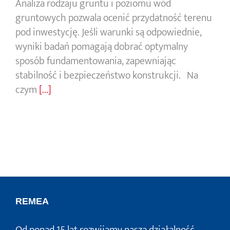
Analiza rodzaju gruntu i poziomu wód
gruntowych pozwala ocenić przydatność terenu
pod inwestycję. Jeśli warunki są odpowiednie,
wyniki badań pomagają dobrać optymalny
sposób fundamentowania, zapewniając
stabilność i bezpieczeństwo konstrukcji. Na
czym
[...]
REMEA