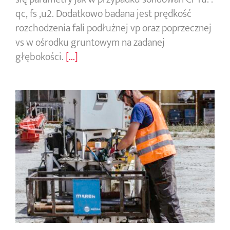
qc, fs ,u2. Dodatkowo badana jest prędkość
rozchodzenia fali podłużnej vp oraz poprzecznej
vs w ośrodku gruntowym na zadanej
głębokości.
[...]
Badania sondą statyczną CPTu