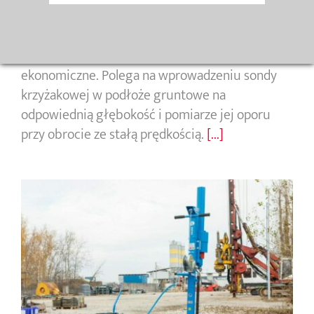
i gruntów organicznych w celu określenia ich
parametrów wytrzymałościowych. Badanie jest
stosunkowo proste do wykonania, szybkie i
ekonomiczne. Polega na wprowadzeniu sondy
krzyżakowej w podłoże gruntowe na
odpowiednią głębokość i pomiarze jej oporu
przy obrocie ze stałą prędkością.
[...]
Badania sondą dynamiczną
DPL/DPM/DPH