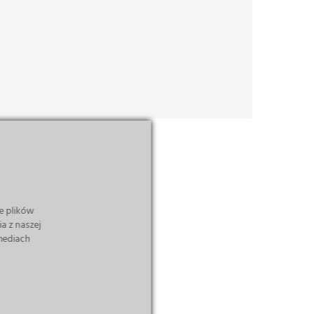
gospodarcze
Rozwój lokalnego biznesu
i turystyki
e plików
a z naszej
 mediach