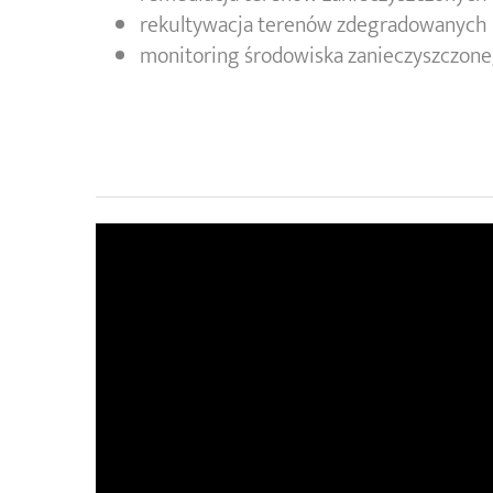
rekultywacja terenów zdegradowanych
monitoring środowiska zanieczyszczon