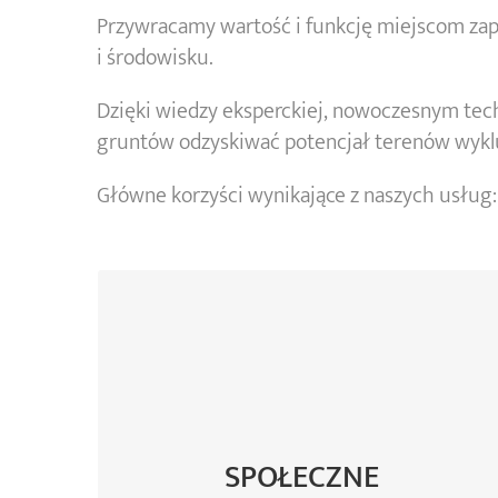
Przywracamy wartość i funkcję miejscom za
i środowisku.
Dzięki wiedzy eksperckiej, nowoczesnym t
gruntów odzyskiwać potencjał terenów wykluc
Główne korzyści wynikające z naszych usług:
Lepsza jakość życia i nowe
przestrzenie dla mieszkańców
Bezpieczeństwo zdrowotne
SPOŁECZNE
i czystsze otoczenie