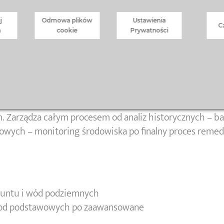
i wzmacnianie pozycji regionu –
j
Odmowa plików
Ustawienia
udział w zrównoważonym rozwoju
C
a
cookie
Prywatności
ner dla firm, instytucji i samorządów, który wspiera je 
 Zarządza całym procesem od analiz historycznych – b
wych – monitoring środowiska po finalny proces remedia
runtu i wód podziemnych
– od podstawowych po zaawansowane