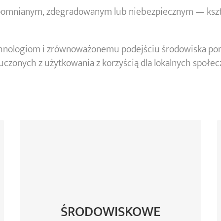
pomnianym, zdegradowanym lub niebezpiecznym — kszta
echnologiom i zrównoważonemu podejściu środowiska p
zonych z użytkowania z korzyścią dla lokalnych społeczn
Oczyszczenie gleby i wód
Przywrócenie bioróżnorodności
Lepsza jakość powietrza i lokalnego
ŚRODOWISKOWE
klimatu