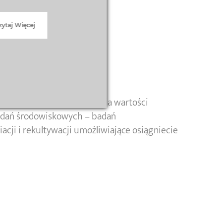
zytaj Więcej
na każdym etapie przywracania wartości
adań środowiskowych – badań
cji i rekultywacji umożliwiające osiągniecie