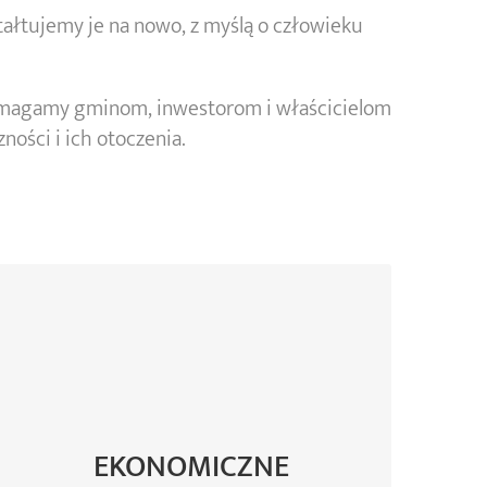
łtujemy je na nowo, z myślą o człowieku
omagamy gminom, inwestorom i właścicielom
ości i ich otoczenia.
Napływ inwestycji i wzrost wartości
gruntów – nowy start dla starych
terenów
EKONOMICZNE
Nowe miejsca pracy i ożywienie