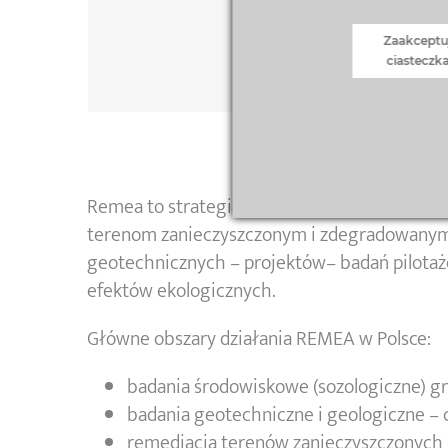
brownfield– ponowne użycie –
„rozwój tak, ale nie kosztem natury”
Zaakceptu
ciasteczk
Remea to strategiczny ekspert i zaufany part
terenom zanieczyszczonym i zdegradowanym.
geotechnicznych – projektów– badań pilotażo
efektów ekologicznych.
Główne obszary działania REMEA w Polsce:
badania środowiskowe (sozologiczne) g
badania geotechniczne i geologiczne 
remediacja terenów zanieczyszczonych