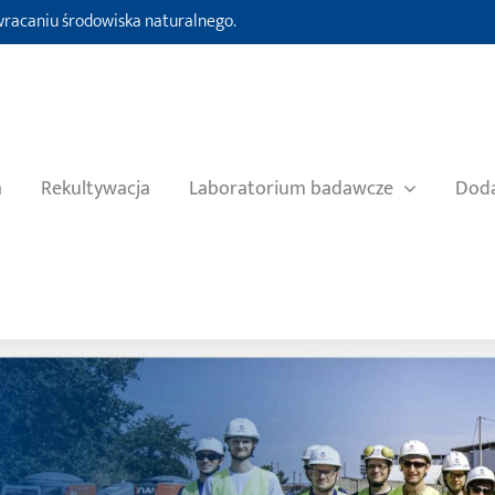
ywracaniu środowiska naturalnego.
a
Rekultywacja
Laboratorium badawcze
Doda