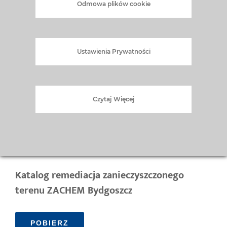
Odmowa plików cookie
Karta Relacji z Podwykonawcami
Ustawienia Prywatności
POBIERZ
Katalog remediacja stawu Kalina
Czytaj Więcej
w Świętochłowicach
POBIERZ
Katalog remediacja zanieczyszczonego
terenu ZACHEM Bydgoszcz
POBIERZ