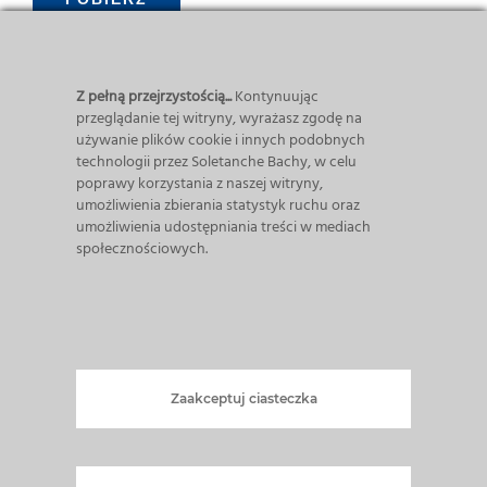
Przewodnik VINCI dotyczący praw człowieka
(PL)
Z pełną przejrzystością...
Kontynuując
przeglądanie tej witryny, wyrażasz zgodę na
używanie plików cookie i innych podobnych
technologii przez Soletanche Bachy, w celu
POBIERZ
poprawy korzystania z naszej witryny,
umożliwienia zbierania statystyk ruchu oraz
umożliwienia udostępniania treści w mediach
Podstawowe i niezbędne działania z zakresu
społecznościowych.
Bezpieczeństwa i Higieny Pracy
POBIERZ
Zaakceptuj ciasteczka
Wytyczne w zakresie ochrony środowiska
POBIERZ