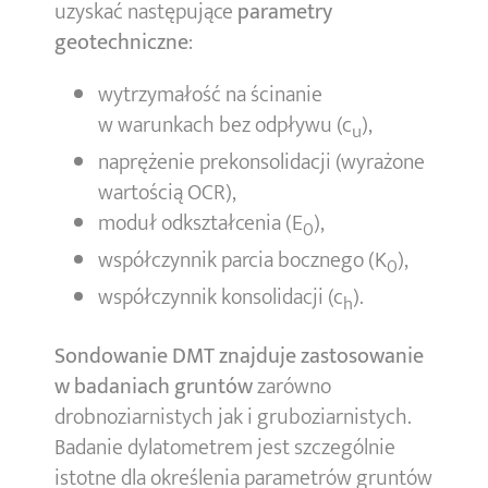
uzyskać następujące
parametry
geotechniczne
:
wytrzymałość na ścinanie
w warunkach bez odpływu (c
),
u
naprężenie prekonsolidacji (wyrażone
wartością OCR),
moduł odkształcenia (E
),
0
współczynnik parcia bocznego (K
),
0
współczynnik konsolidacji (c
).
h
Sondowanie DMT znajduje zastosowanie
w badaniach gruntów
zarówno
drobnoziarnistych jak i gruboziarnistych.
Badanie dylatometrem jest szczególnie
istotne dla określenia parametrów gruntów