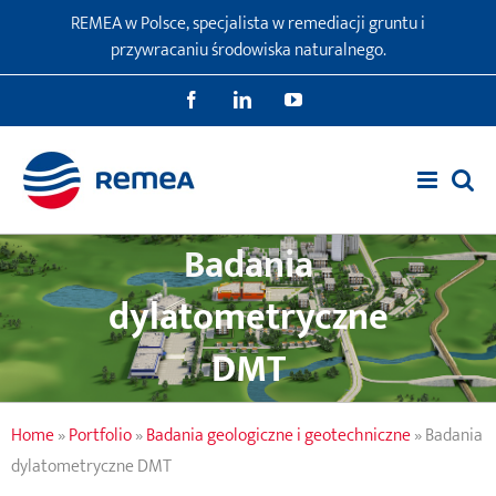
Przejdź
REMEA w Polsce, specjalista w remediacji gruntu i
do
przywracaniu środowiska naturalnego.
zawartości
Facebook
LinkedIn
YouTube
Badania
dylatometryczne
DMT
Home
»
Portfolio
»
Badania geologiczne i geotechniczne
»
Badania
dylatometryczne DMT