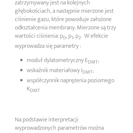
zatrzymywany jest na kolejnych
głębokościach, a następnie mierzone jest
ciśnienie gazu, które powoduje założone
odkształcenia membrany. Mierzone są trzy
wartości ciśnienia: p
, p
, p
. W efekcie
0
1
2
wyprowadza się parametry :
moduł dylatometryczny E
,
DMT
wskaźnik materiałowy I
,
DMT
współczynnik naprężenia poziomego
K
DMT
Na podstawie interpretacji
wyprowadzonych parametrów można