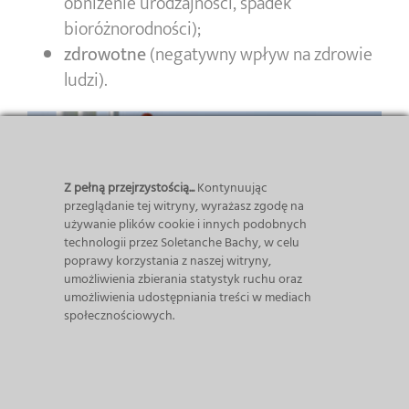
obniżenie urodzajności, spadek
bioróżnorodności);
zdrowotne
(negatywny wpływ na zdrowie
ludzi).
Z pełną przejrzystością...
Kontynuując
przeglądanie tej witryny, wyrażasz zgodę na
używanie plików cookie i innych podobnych
technologii przez Soletanche Bachy, w celu
poprawy korzystania z naszej witryny,
umożliwienia zbierania statystyk ruchu oraz
umożliwienia udostępniania treści w mediach
społecznościowych.
Badania gruntu – pierwszy krok