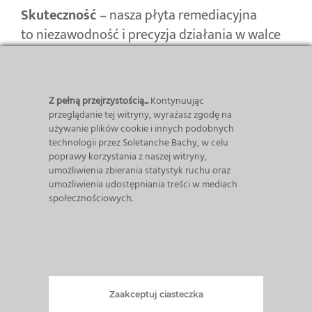
Skuteczność
– nasza płyta remediacyjna
to niezawodność i precyzja działania w walce
z zanieczyszczeniami ropopochodnymi.
Z pełną przejrzystością...
Kontynuując
przeglądanie tej witryny, wyrażasz zgodę na
używanie plików cookie i innych podobnych
technologii przez Soletanche Bachy, w celu
poprawy korzystania z naszej witryny,
umożliwienia zbierania statystyk ruchu oraz
umożliwienia udostępniania treści w mediach
społecznościowych.
Zaakceptuj ciasteczka