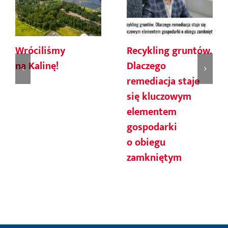
Wróciliśmy
Recykling gruntów.
na Kalinę!
Dlaczego
remediacja staje
się kluczowym
elementem
gospodarki
o obiegu
zamkniętym