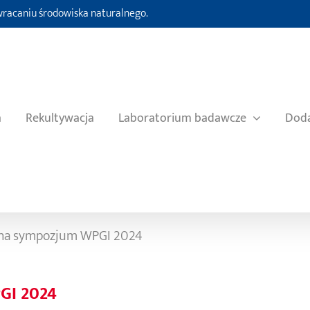
ywracaniu środowiska naturalnego.
a
Rekultywacja
Laboratorium badawcze
Doda
 na sympozjum WPGI 2024
GI 2024