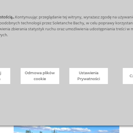
tością...
Kontynuując przeglądanie tej witryny, wyrażasz zgodę na używani
 podobnych technologii przez Soletanche Bachy, w celu poprawy korzystani
wienia zbierania statystyk ruchu oraz umożliwienia udostępniania treści w
ych.
j
Odmowa plików
Ustawienia
C
a
cookie
Prywatności