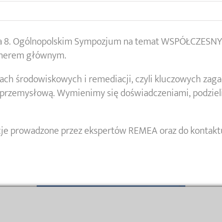
i na 8. Ogólnopolskim Sympozjum na temat WSPÓŁCZE
tnerem głównym.
iach środowiskowych i remediacji, czyli kluczowych zag
ą przemysłową. Wymienimy się doświadczeniami, podzie
kcje prowadzone przez ekspertów REMEA oraz do kontakt