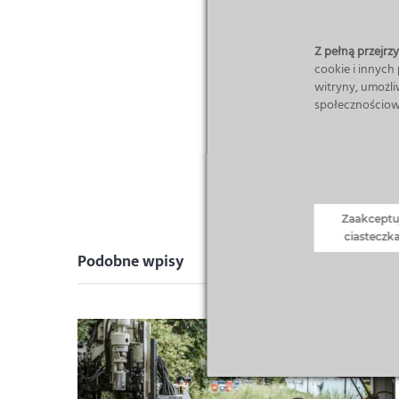
Z pełną przejrzys
cookie i innych
witryny, umożli
społecznościow
Zaakceptu
ciasteczk
Podobne wpisy