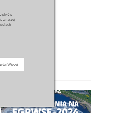
e plików
a z naszej
 mediach
zytaj Więcej