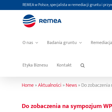
Przejdź
REMEA w Polsce, specjalista w remediacji gruntu i prz
do
zawartości
O nas
Badania gruntu
Remediacj
Etyka Biznesu
Kontakt
Home
»
Aktualności
»
News
»
Do zobaczenia
Do zobaczenia na sympozjum WP