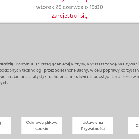
wtorek 28 czerwca o 18:00
Zarejestruj się
o nagrania ze szkolenia.
 doświadczeniem:
tością...
Kontynuując przeglądanie tej witryny, wyrażasz zgodę na używani
 podobnych technologii przez Soletanche Bachy, w celu poprawy korzystani
wienia zbierania statystyk ruchu oraz umożliwienia udostępniania treści w
ych.
 geotechnice. Pod jego kierownictwem Remea przeprowad
j
Odmowa plików
Ustawienia
C
a
cookie
Prywatności