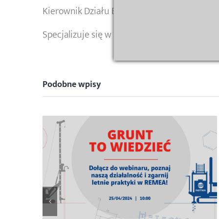
Kierownik Działu Badań Remea Sp. z o.o.
​​Specjalizuje się w badaniach podłoża gru
Podobne wpisy