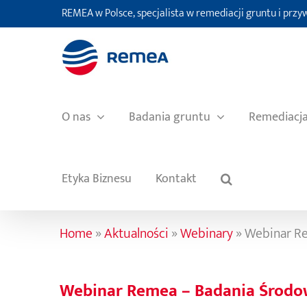
Przejdź
REMEA w Polsce, specjalista w remediacji gruntu i prz
do
zawartości
O nas
Badania gruntu
Remediacj
Etyka Biznesu
Kontakt
Home
»
Aktualności
»
Webinary
»
Webinar R
Webinar Remea – Badania Środ