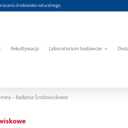
ywracaniu środowiska naturalnego.
a
Rekultywacja
Laboratorium badawcze
Doda
emea – Badania Środowiskowe
owiskowe