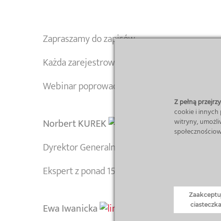
Zapraszamy do zapisów.
Każda zarejestrowana osoba otrzyma dostęp d
Webinar poprowadzą eksperci z wieloletnim
Z pełną przejrzys
cookie i innych
Norbert KUREK
witryny, umożli
społecznościow
Dyrektor Generalny Remea Sp. z o.o.
Ekspert z ponad 15 letnim doświadczeniem w
Zaakceptu
Ewa Iwanicka
ciasteczk