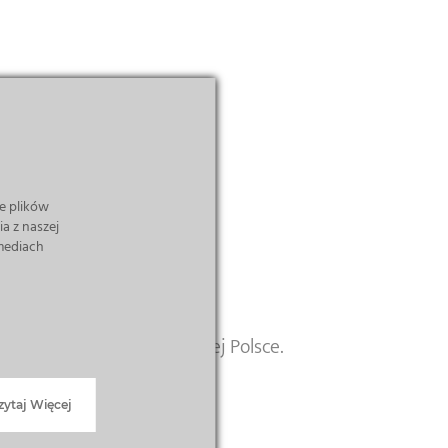
e plików
a z naszej
 mediach
ziła tysiące badań w całej Polsce.
zytaj Więcej