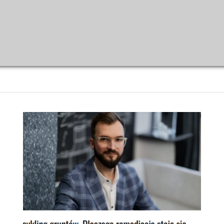
wych? Zaufaj ekspertom od remediacji! Remea to lider 
hnologiom i wieloletniemu doświadczeniu usuwamy zani
idne fundamenty – po więcej informacji zapraszamy na st