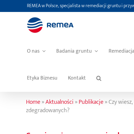
Przejdź
REMEA w Polsce, specjalista w remediacji gruntu i prz
do
zawartości
O nas
Badania gruntu
Remediacj
Etyka Biznesu
Kontakt
Home
»
Aktualności
»
Publikacje
»
Czy wiesz,
zdegradowanych?