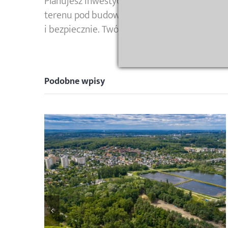
Planujesz inwestycję na terenach przemysło
terenu pod budowę. Dzięki nowoczesnym tec
i bezpiecznie. Twój projekt zasługuje na sol
Podobne wpisy