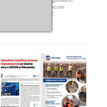
w oczyszczaniu gruntu i przygotowaniu
eczyszczenia szybko, skutecznie
ronę:
https://www.remea.pl/
.