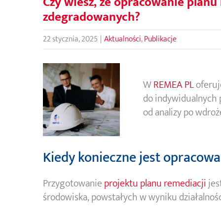
Czy wiesz, że opracowanie planu
zdegradowanych?
22 stycznia, 2025
|
Aktualności
,
Publikacje
W
REMEA PL
oferuj
do indywidualnych 
od analizy po wdroż
Kiedy konieczne jest opracowa
Przygotowanie
projektu planu remediacji
jes
środowiska, powstałych w wyniku działalności