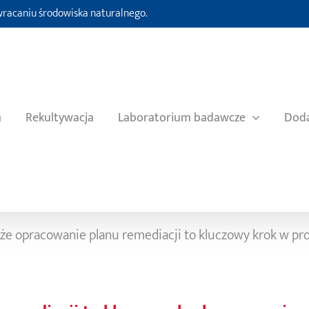
ywracaniu środowiska naturalnego.
a
Rekultywacja
Laboratorium badawcze
Doda
 że opracowanie planu remediacji to kluczowy krok w pr