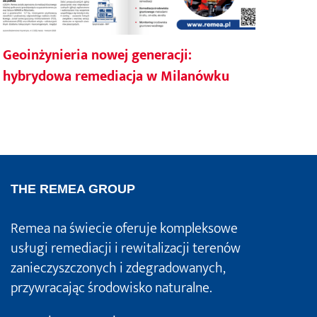
Geoinżynieria nowej generacji:
Rem
hybrydowa remediacja w Milanówku
w M
Bud
THE REMEA GROUP
Remea na świecie oferuje kompleksowe
usługi remediacji i rewitalizacji terenów
zanieczyszczonych i zdegradowanych,
przywracając środowisko naturalne.