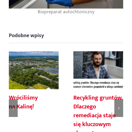
Biopreparat autochtoniczny
Podobne wpisy
Wróciliśmy
Recykling gruntów.
na Kalinę!
Dlaczego
remediacja staje
się kluczowym