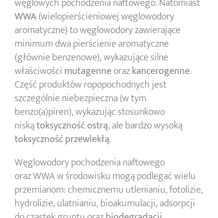
węglowych pochodzenia naftowego. Natomiast
WWA
(wielopierścieniowej węglowodory
aromatyczne) to węglowodory zawierające
minimum dwa pierścienie aromatyczne
(głównie benzenowe), wykazujące silne
właściwości
mutagenne
oraz
kancerogenne
.
Część produktów ropopochodnych jest
szczególnie niebezpieczna (w tym
benzo(a)piren), wykazując stosunkowo
niską
toksyczność
ostrą
, ale bardzo wysoką
toksyczność
przewlekłą
.
Węglowodory pochodzenia naftowego
oraz WWA w środowisku mogą podlegać wielu
przemianom: chemicznemu utlenianiu, fotolizie,
hydrolizie, ulatnianiu, bioakumulacji, adsorpcji
do cząstek gruntu oraz
biodegradacji.