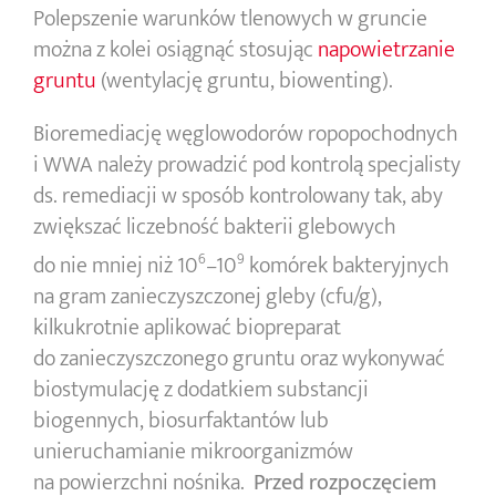
Polepszenie warunków tlenowych w gruncie
można z kolei osiągnąć stosując
napowietrzanie
gruntu
(wentylację gruntu, biowenting).
Bioremediację węglowodorów ropopochodnych
i WWA nale
ży prowadzić pod kontrolą specjalisty
ds. remediacji w sposób kontrolowany tak, aby
zwiększać liczebność bakterii glebowych
do nie mniej niż 10
–10
komórek bakteryjnych
6
9
na gram zanieczyszczonej gleby (cfu/g),
kilkukrotnie aplikować biopreparat
do zanieczyszczonego gruntu oraz wykonywać
biostymulację z dodatkiem substancji
biogennych, biosurfaktantów lub
unieruchamianie mikroorganizmów
na powierzchni nośnika.
Przed rozpoczęciem