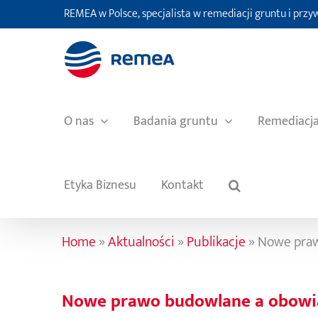
Przejdź
REMEA w Polsce, specjalista w remediacji gruntu i prz
do
zawartości
O nas
Badania gruntu
Remediacj
Etyka Biznesu
Kontakt
Home
»
Aktualności
»
Publikacje
»
Nowe praw
Nowe prawo budowlane a obowi