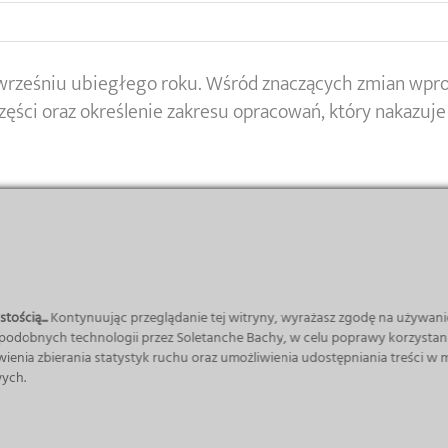
wrześniu ubiegłego roku. Wśród znaczących zmian wpro
części oraz określenie zakresu opracowań, który nakazu
tością...
Kontynuując przeglądanie tej witryny, wyrażasz zgodę na używani
 podobnych technologii przez Soletanche Bachy, w celu poprawy korzystani
wienia zbierania statystyk ruchu oraz umożliwienia udostępniania treści w
ych.