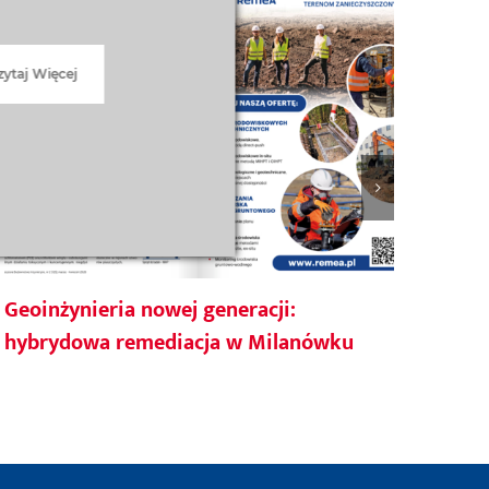
zytaj Więcej
Geoinżynieria nowej generacji:
Rem
hybrydowa remediacja w Milanówku
w M
Bud