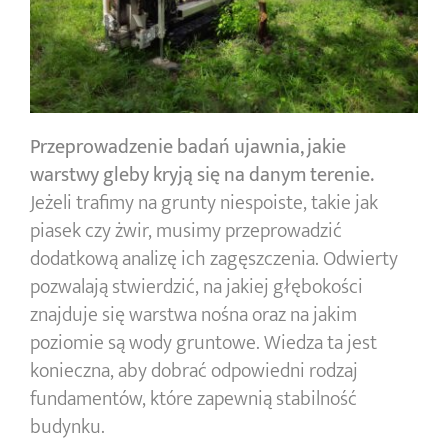
Przeprowadzenie badań ujawnia, jakie
warstwy gleby kryją się na danym terenie.
Jeżeli trafimy na grunty niespoiste, takie jak
piasek czy żwir, musimy przeprowadzić
dodatkową analizę ich zagęszczenia. Odwierty
pozwalają stwierdzić, na jakiej głębokości
znajduje się warstwa nośna oraz na jakim
poziomie są wody gruntowe. Wiedza ta jest
konieczna, aby dobrać odpowiedni rodzaj
fundamentów, które zapewnią stabilność
budynku.