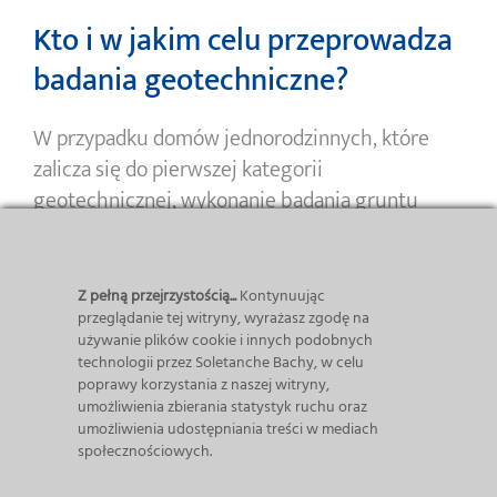
Kto i w jakim celu przeprowadza
badania geotechniczne?
W przypadku domów jednorodzinnych, które
zalicza się do pierwszej kategorii
geotechnicznej, wykonanie badania gruntu
można zlecić geologowi lub geotechnikowi,
posiadającemu uprawnienia geologiczno-
inżynierskie. Po przeprowadzonym badaniu
Z pełną przejrzystością...
Kontynuując
przeglądanie tej witryny, wyrażasz zgodę na
otrzymujemy
opinię geotechniczną
. Taka
używanie plików cookie i innych podobnych
dokumentacja geotechniczna składa się z części
technologii przez Soletanche Bachy, w celu
graficznej oraz opisowej. Zawarte w niej wnioski
poprawy korzystania z naszej witryny,
umożliwienia zbierania statystyk ruchu oraz
są pomocne na etapie podejmowania decyzji
umożliwienia udostępniania treści w mediach
o głębokości, rodzaju oraz izolacji
społecznościowych.
fundamentów.