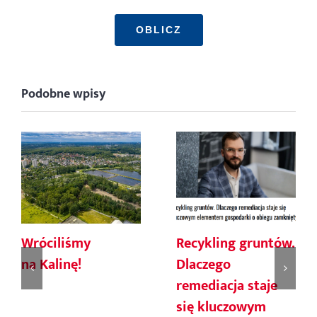
OBLICZ
Podobne wpisy
Wróciliśmy
Recykling gruntów.
na Kalinę!
Dlaczego
remediacja staje
się kluczowym